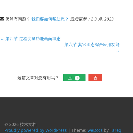
仍然有问题？
我们要如何帮助您？
最后更新：2 3 月, 2023
文
← 第四节 过程变量功能画面组态
第六节 其它组态综合应用功能
档
→
导
航
这篇文章对您有用吗？
是
否
1
© 2026 技术文档
Proudly powered by WordPress
|
Theme:
weDocs
by
Tareq