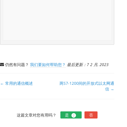
仍然有问题？
我们要如何帮助您？
最后更新：7 2 月, 2023
文
← 常用的通信概述
两S7-1200间的开放式以太网通
信 →
档
导
航
这篇文章对您有用吗？
是
否
2