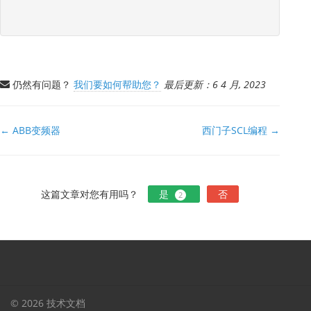
仍然有问题？
我们要如何帮助您？
最后更新：6 4 月, 2023
文
← ABB变频器
西门子SCL编程 →
档
导
航
这篇文章对您有用吗？
是
否
2
© 2026 技术文档