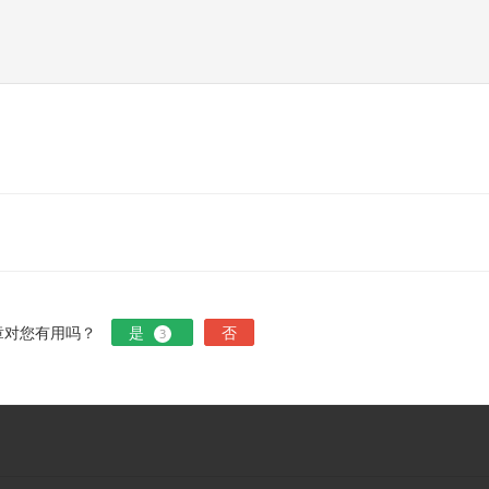
章对您有用吗？
是
否
3