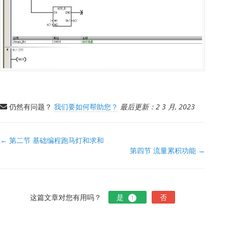
仍然有问题？
我们要如何帮助您？
最后更新：2 3 月, 2023
文
← 第二节 基础编程跑马灯和求和
第四节 流量累积功能 →
档
导
航
这篇文章对您有用吗？
是
否
1