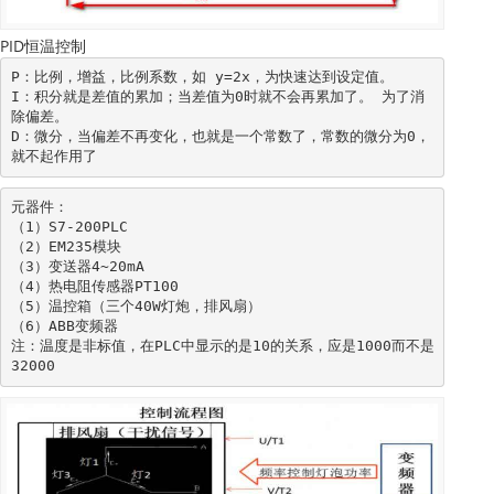
PID恒温控制
P：比例，增益，比例系数，如 y=2x，为快速达到设定值。

I：积分就是差值的累加；当差值为0时就不会再累加了。 为了消
除偏差。

D：微分，当偏差不再变化，也就是一个常数了，常数的微分为0，
就不起作用了
元器件：

（1）S7-200PLC 

（2）EM235模块

（3）变送器4~20mA

（4）热电阻传感器PT100

（5）温控箱（三个40W灯炮，排风扇）

（6）ABB变频器

注：温度是非标值，在PLC中显示的是10的关系，应是1000而不是
32000