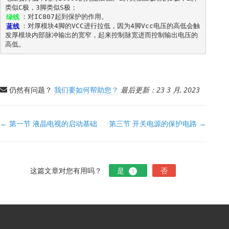
绿线
蓝线
：对厚模块4脚的VCC进行拉低，因为4脚Vcc电压的高低会触
发厚模块内部脉冲输出的宽窄，起来控制脉宽进而控制输出电压的
高低。
仍然有问题？
我们要如何帮助您？
最后更新：23 3 月, 2023
文
← 第一节 液晶电视的启动基础
第三节 开关电源的保护电路 →
档
导
航
这篇文章对您有用吗？
是
否
1