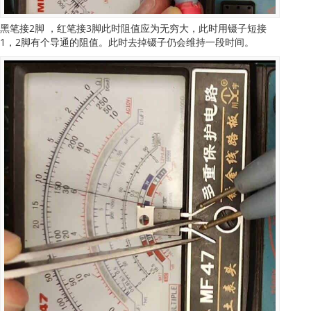
黑笔接2脚 ，红笔接3脚此时阻值应为无穷大，此时用镊子短接
1，2脚有个导通的阻值。此时去掉镊子仍会维持一段时间。