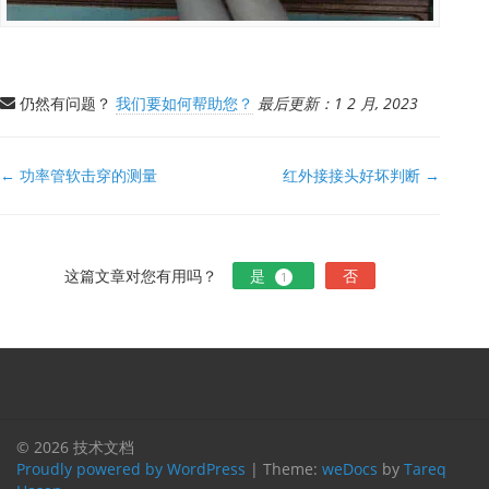
仍然有问题？
我们要如何帮助您？
最后更新：1 2 月, 2023
文
← 功率管软击穿的测量
红外接接头好坏判断 →
档
导
航
这篇文章对您有用吗？
是
否
1
© 2026 技术文档
Proudly powered by WordPress
|
Theme:
weDocs
by
Tareq